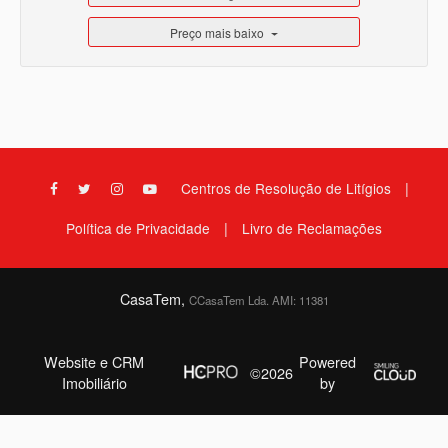
Preço mais baixo
|
Centros de Resolução de Litígios
|
Política de Privacidade
Livro de Reclamações
CasaTem,
CCasaTem Lda. AMI: 11381
Website e CRM
Powered
©2026
Imobiliário
by